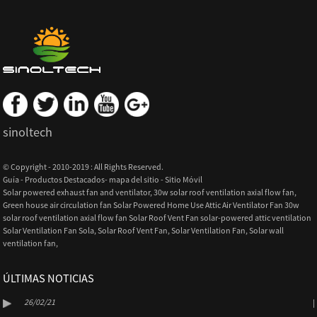
sinoltech
© Copyright - 2010-2019 : All Rights Reserved.
Guía
-
Productos Destacados
-
mapa del sitio
-
Sitio Móvil
Solar powered exhaust fan and ventilator
,
30w solar roof ventilation axial flow fan
,
Green house air circulation fan Solar Powered Home Use Attic Air Ventilator Fan 30w
solar roof ventilation axial flow fan Solar Roof Vent Fan solar-powered attic ventilation
Solar Ventilation Fan Sola
,
Solar Roof Vent Fan
,
Solar Ventilation Fan
,
Solar wall
ventilation fan
,
ÚLTIMAS NOTICIAS
26/02/21