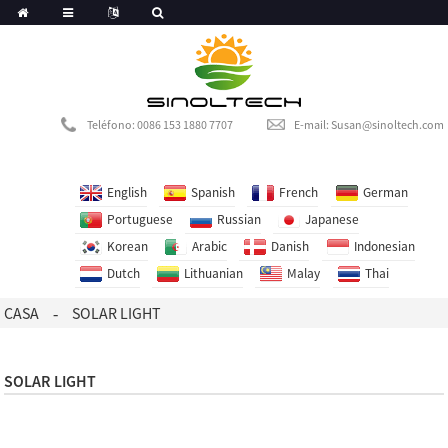
German
donesian
Teléfono: 0086 153 1880 7707
E-mail: Susan@sinoltech.com
Thai
English
Spanish
French
German
Portuguese
Russian
Japanese
Korean
Arabic
Danish
Indonesian
Dutch
Lithuanian
Malay
Thai
CASA
SOLAR LIGHT
SOLAR LIGHT