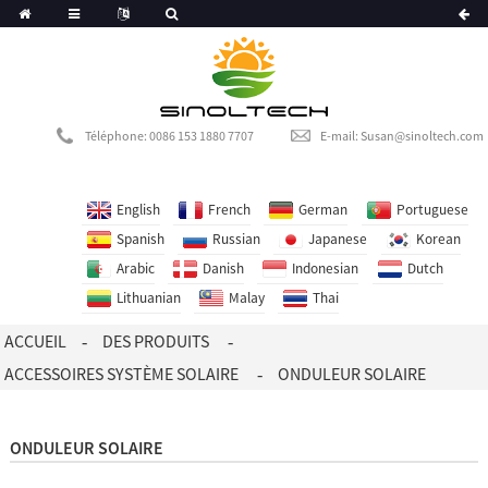
Portuguese
Korean
Dutch
Téléphone: 0086 153 1880 7707
E-mail: Susan@sinoltech.com
English
French
German
Portuguese
Spanish
Russian
Japanese
Korean
Arabic
Danish
Indonesian
Dutch
Lithuanian
Malay
Thai
ACCUEIL
DES PRODUITS
ACCESSOIRES SYSTÈME SOLAIRE
ONDULEUR SOLAIRE
ONDULEUR SOLAIRE