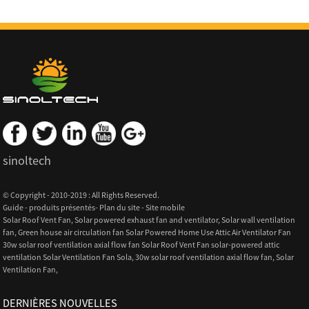
sinoltech
© Copyright - 2010-2019 : All Rights Reserved.
Guide
-
produits présentés
-
Plan du site
-
Site mobile
Solar Roof Vent Fan
,
Solar powered exhaust fan and ventilator
,
Solar wall ventilation
fan
,
Green house air circulation fan Solar Powered Home Use Attic Air Ventilator Fan
30w solar roof ventilation axial flow fan Solar Roof Vent Fan solar-powered attic
ventilation Solar Ventilation Fan Sola
,
30w solar roof ventilation axial flow fan
,
Solar
Ventilation Fan
,
DERNIÈRES NOUVELLES