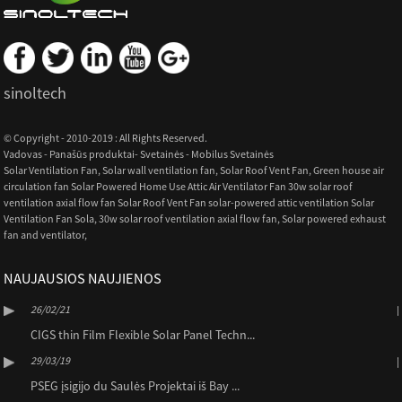
sinoltech
© Copyright - 2010-2019 : All Rights Reserved.
Vadovas
-
Panašūs produktai
-
Svetainės
-
Mobilus Svetainės
Solar Ventilation Fan
,
Solar wall ventilation fan
,
Solar Roof Vent Fan
,
Green house air
circulation fan Solar Powered Home Use Attic Air Ventilator Fan 30w solar roof
ventilation axial flow fan Solar Roof Vent Fan solar-powered attic ventilation Solar
Ventilation Fan Sola
,
30w solar roof ventilation axial flow fan
,
Solar powered exhaust
fan and ventilator
,
NAUJAUSIOS NAUJIENOS
26/02/21
CIGS thin Film Flexible Solar Panel Techn...
29/03/19
PSEG įsigijo du Saulės Projektai iš Bay ...