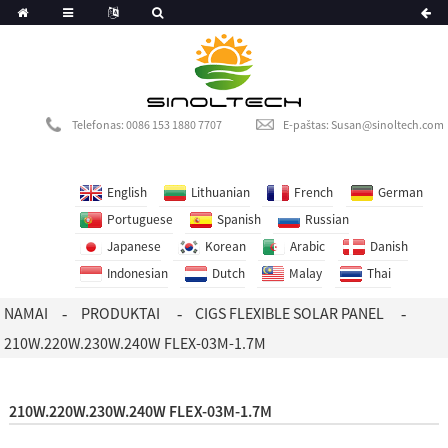
German
Danish
Telefonas: 0086 153 1880 7707
E-paštas: Susan@sinoltech.com
Thai
English
Lithuanian
French
German
Portuguese
Spanish
Russian
Japanese
Korean
Arabic
Danish
Indonesian
Dutch
Malay
Thai
NAMAI
PRODUKTAI
CIGS FLEXIBLE SOLAR PANEL
210W.220W.230W.240W FLEX-03M-1.7M
210W.220W.230W.240W FLEX-03M-1.7M