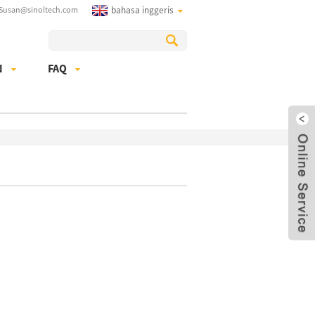
 Susan@sinoltech.com
bahasa inggeris
N
FAQ