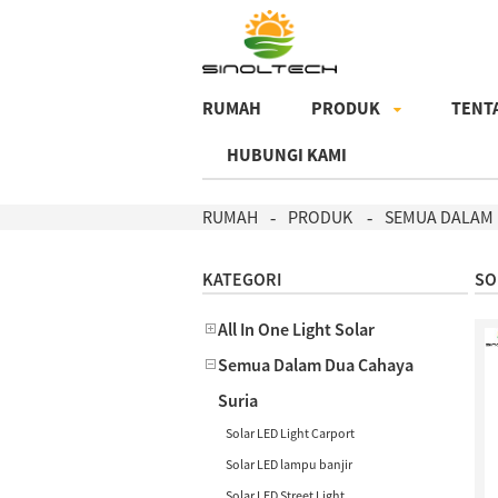
RUMAH
PRODUK
TENT
HUBUNGI KAMI
RUMAH
PRODUK
SEMUA DALAM 
KATEGORI
SO
All In One Light Solar
Semua Dalam Dua Cahaya
Suria
Solar LED Light Carport
Solar LED lampu banjir
Solar LED Street Light