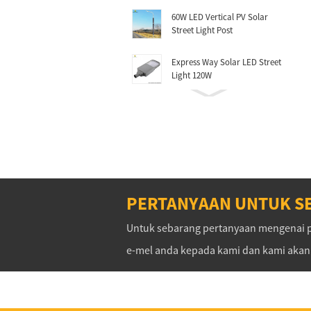
60W LED Vertical PV Solar
Street Light Post
Express Way Solar LED Street
Light 120W
Highway Solar Street Post
60W.70W.80W
Rocket Mono Folding Solar
Charger
40W LED All In One Solar
PERTANYAAN UNTUK S
Light(INH-40)
Untuk sebarang pertanyaan mengenai pr
30W LED All In One Solar
e-mel anda kepada kami dan kami aka
Light(INH-30)
500W FLEX-03W-2.6M CIGS
Flexbible Solar Panel