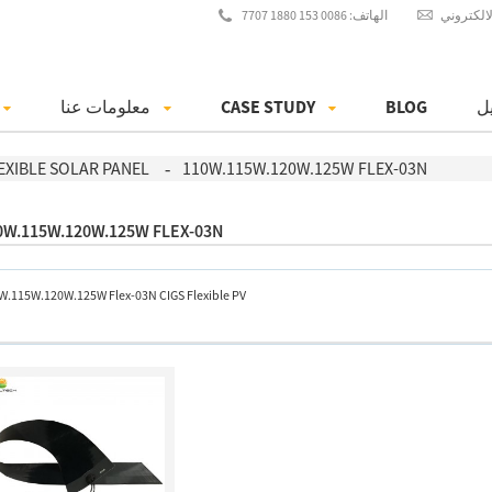
الهاتف: 0086 153 1880 7707
ل
BLOG
CASE STUDY
معلومات عنا
EXIBLE SOLAR PANEL
110W.115W.120W.125W FLEX-03N
0W.115W.120W.125W FLEX-03N
W.115W.120W.125W Flex-03N CIGS Flexible PV