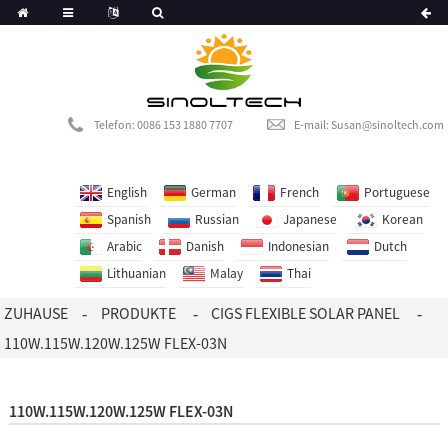
Portuguese
Korean
Dutch
Telefon: 0086 153 1880 7707
E-mail: Susan@sinoltech.com
English
German
French
Portuguese
Spanish
Russian
Japanese
Korean
Arabic
Danish
Indonesian
Dutch
Lithuanian
Malay
Thai
ZUHAUSE
PRODUKTE
CIGS FLEXIBLE SOLAR PANEL
110W.115W.120W.125W FLEX-03N
110W.115W.120W.125W FLEX-03N