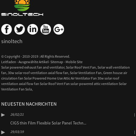
sinoltech
© Copyright - 2010-2019 : All Rights Reserved.
Leitfaden
-
Ausgewählte Artikel
-
Sitemap
-
Mobile Site
Solar powered exhaust fan and ventilator
,
Solar Roof Vent Fan
,
Solar wall ventilation
fan
,
30w solar roof ventilation axial flow fan
,
Solar Ventilation Fan
,
Green house air
circulation fan Solar Powered Home Use Attic Air Ventilator Fan 30w solar roof
ventilation axial flow fan Solar Roof Vent Fan solar-powered attic ventilation Solar
Ventilation Fan Sola
,
NEUESTEN NACHRICHTEN
26/02/21
CIGS thin Film Flexible Solar Panel Techn...
29/03/19