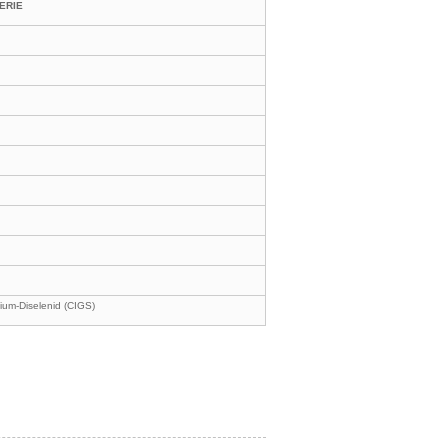
SERIE
ium-Diselenid (CIGS)