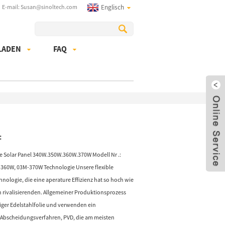
E-mail: Susan@sinoltech.com
Englisch
LADEN
FAQ
:
e Solar Panel 340W.350W.360W.370W Modell Nr .:
60W, 03M-370W Technologie Unsere flexible
ologie, die eine aperature Effizienz hat so hoch wie
n rivalisierenden. Allgemeiner Produktionsprozess
ger Edelstahlfolie und verwenden ein
er-Abscheidungsverfahren, PVD, die am meisten