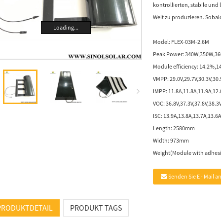
kontrollierten, stabile und 
Welt zu produzieren. Sobald 
Loading...
Model:
FLEX-03M-2.6M
Peak Power:
340W,350W,3
Module efficiency:
14.2%,1
VMPP:
29.0V,29.7V,30.3V,30.
IMPP:
11.8A,11.8A,11.9A,12.
VOC:
36.8V,37.3V,37.8V,38.3
ISC:
13.9A,13.8A,13.7A,13.6A
Length:
2580mm
Width:
973mm
Weight(Module with adhesi
Senden Sie E - Mail a
PRODUKTDETAIL
PRODUKT TAGS