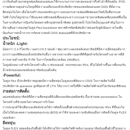
เราเริ่มต้นด้วยเกรดสูงฟอยล์สแตนเลสและใช้กระบวนการการสะสมของสารกึ่งตัวนำที่ทันสมัย, PVD,
การผลิตควบคุมส่วนใหญ่ที่มีความเสถียรและมีประสิทธิภาพของเซลล์สแตนเลส CIGS ที่มีความ
ยืดหยุ่นในโลก เมื่อโครงสร้างของเซลล์จะถูกวางลงบนกระดาษฟอยล์พิเศษออกไซด์เป็นสื่อกระแส
ไฟฟ้าโปร่งใสถูกนำมาใช้และพลาสติกเซลล์เชื่อมต่อระหว่างระบบตาข่ายลวดพิเศษเคลือบเซลล์ซึ่งเป็น
ในทางกลับกันการป้องกันโดยพลาสติกอุปสรรคน้ำพิเศษ อุปสรรคน้ำโปร่งใสเป็นกุญแจสำคัญในการ
มีอายุยืนยาวของชุดโมดูล Flexi backsheet พลาสติกชนิดพิเศษมีภาพยนตร์อลูมิเนียมภายในเพื่อ
ป้องกันการส่งน้ำจากการกัดเซาะเซลล์ CIGS สแตนเลสที่มีประสิทธิภาพ
ประโยชน์:
น้ำหนัก -Light:
น้อยกว่า 2.4 กิโลกรัม / เมตร (<0.5 ปอนด์ / ฟุต) เพราะแผงเซลล์แสงอาทิตย์ที่มีความยืดหยุ่นมีมาก
เบากว่าแผงซิลิคอนแข็งหนักติดกับชั้นวางพวกเขาจะมีทางออกที่ดีที่สุดสำหรับโครงสร้างอาคารที่มี
ภาระตายต่ำและข้อ จำกัด ในการโหลดสิ่งแวดล้อม (เช่นหิมะ)
โมดูลยังเหมาะสำหรับโครงสร้างอื่น ๆ เช่นรถยนต์, รถบรรทุกและ RVs, ที่ไม่ได้สร้างขึ้นมาเพื่อรองรับ
น้ำหนักของแผงเซลล์แสงอาทิตย์แบบดั้งเดิม
-Powerful:
โมดูล Flex มีประสิทธิภาพสูงสุดมีความยืดหยุ่นโมดูลแบบฟิล์มบาง CIGS ในการผลิตวันนี้มี
ประสิทธิภาพ aperature สูงที่สุดเท่าที่ 17% ให้มากกว่าครั้งที่สี่การผลิตไฟฟ้าต่อกิโลกรัมของซิลิกอน
ง่ายต่อการติดตั้ง:
แผงเซลล์แสงอาทิตย์ที่มีความยืดหยุ่นที่มีเปลือกและติดแอพลิเคชัน นี้จะช่วยลด penetrations ใน
โครงสร้างที่ช่วยลดโอกาสของการรั่วไหล
การประยุกต์ใช้เปลือกและติดยังช่วยให้การติดตั้งบนพื้นผิวเช่นรถยนต์รถบรรทุกและ RVs ที่ชั้นจะไม่
เป็นไปได้และลดความสมดุลของระบบ (BOS) ค่าใช้จ่ายและความซับซ้อนเมื่อการติดตั้งโมดูล FLEX
บนหลังคา
ยืดหยุ่น:
โมดูล FLEX สอดคล้องกับพื้นผิวโค้งที่ช่วยให้การผลิตไฟฟ้าพลังงานแสงอาทิตย์บนพื้นผิวที่ไม่เหมาะ