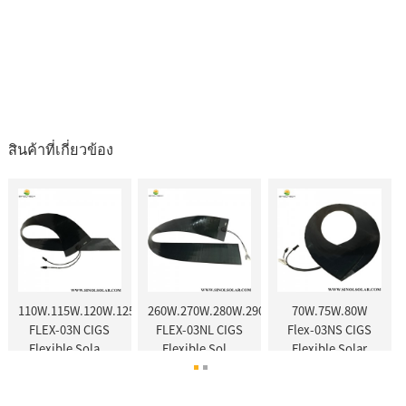
สินค้าที่เกี่ยวข้อง
70W
110W.115W.120W.125W
260W.270W.280W.290W
70W.75W.80W
FLEX-03N CIGS
FLEX-03NL CIGS
Flex-03NS CIGS
Flexible Sola...
Flexible Sol...
Flexible Solar
Panel