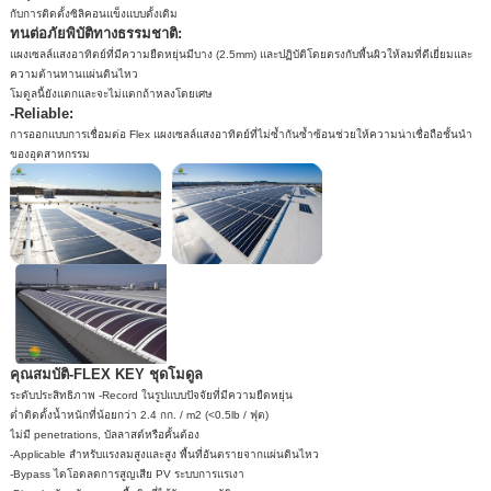
กับการติดตั้งซิลิคอนแข็งแบบดั้งเดิม
ทนต่อภัยพิบัติทางธรรมชาติ:
แผงเซลล์แสงอาทิตย์ที่มีความยืดหยุ่นมีบาง (2.5mm) และปฏิบัติโดยตรงกับพื้นผิวให้ลมที่ดีเยี่ยมและ
ความต้านทานแผ่นดินไหว
โมดูลนี้ยังแตกและจะไม่แตกถ้าหลงโดยเศษ
-Reliable:
การออกแบบการเชื่อมต่อ Flex แผงเซลล์แสงอาทิตย์ที่ไม่ซ้ำกันซ้ำซ้อนช่วยให้ความน่าเชื่อถือชั้นนำ
ของอุตสาหกรรม
คุณสมบัติ-FLEX KEY ชุดโมดูล
ระดับประสิทธิภาพ -Record ในรูปแบบปัจจัยที่มีความยืดหยุ่น
ต่ำติดตั้งน้ำหนักที่น้อยกว่า 2.4 กก. / m2 (<0.5lb / ฟุต)
ไม่มี penetrations, บัลลาสต์หรือคั้นต้อง
-Applicable สำหรับแรงลมสูงและสูง พื้นที่อันตรายจากแผ่นดินไหว
-Bypass ไดโอดลดการสูญเสีย PV ระบบการแรเงา