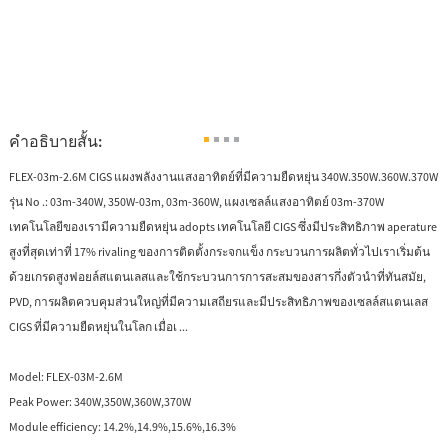
คำอธิบายสั้น:
FLEX-03m-2.6M CIGS แผงพลังงานแสงอาทิตย์ที่มีความยืดหยุ่น 340W.350W.360W.370W
รุ่น No .: 03m-340W, 350W-03m, 03m-360W, แผงเซลล์แสงอาทิตย์ 03m-370W
เทคโนโลยีของเรามีความยืดหยุ่น adopts เทคโนโลยี CIGS ซึ่งมีประสิทธิภาพ aperature
สูงที่สุดเท่าที่ 17% rivaling ของการติดตั้งกระจกแข็ง กระบวนการผลิตทั่วไปเราเริ่มต้น
ด้วยเกรดสูงฟอยล์สแตนเลสและใช้กระบวนการการสะสมของสารกึ่งตัวนำที่ทันสมัย,
PVD, การผลิตควบคุมส่วนใหญ่ที่มีความเสถียรและมีประสิทธิภาพของเซลล์สแตนเลส
CIGS ที่มีความยืดหยุ่นในโลก เมื่อเ ...
Model:
FLEX-03M-2.6M
Peak Power:
340W,350W,360W,370W
Module efficiency:
14.2%,14.9%,15.6%,16.3%