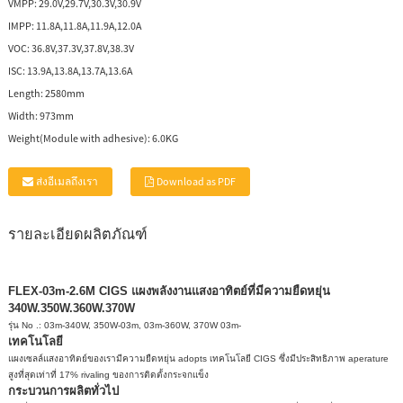
VMPP:
29.0V,29.7V,30.3V,30.9V
IMPP:
11.8A,11.8A,11.9A,12.0A
VOC:
36.8V,37.3V,37.8V,38.3V
ISC:
13.9A,13.8A,13.7A,13.6A
Length:
2580mm
Width:
973mm
Weight(Module with adhesive):
6.0KG
ส่งอีเมลถึงเรา
Download as PDF
รายละเอียดผลิตภัณฑ์
FLEX-03m-2.6M CIGS แผงพลังงานแสงอาทิตย์ที่มีความยืดหยุ่น
340W.350W.360W.370W
รุ่น No .: 03m-340W, 350W-03m, 03m-360W, 370W 03m-
เทคโนโลยี
แผงเซลล์แสงอาทิตย์ของเรามีความยืดหยุ่น adopts เทคโนโลยี CIGS ซึ่งมีประสิทธิภาพ aperature
สูงที่สุดเท่าที่ 17% rivaling ของการติดตั้งกระจกแข็ง
กระบวนการผลิตทั่วไป