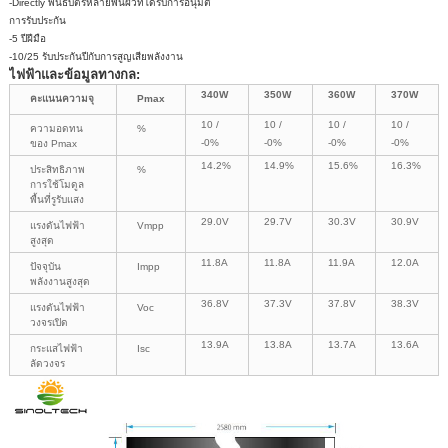
-Directly พันธบัตรหลายพื้นผิวที่ได้รับการอนุมัติ
การรับประกัน
-5 ปีฝีมือ
-10/25 รับประกันปีกับการสูญเสียพลังงาน
ไฟฟ้าและข้อมูลทางกล:
340W
350W
360W
370W
คะแนนความจุ
Pmax
10 /
10 /
10 /
10 /
ความอดทน
%
-0%
-0%
-0%
-0%
ของ Pmax
14.2%
14.9%
15.6%
16.3%
ประสิทธิภาพ
%
การใช้โมดูล
พื้นที่รูรับแสง
29.0V
29.7V
30.3V
30.9V
แรงดันไฟฟ้า
Vmpp
สูงสุด
11.8A
11.8A
11.9A
12.0A
ปัจจุบัน
Impp
พลังงานสูงสุด
36.8V
37.3V
37.8V
38.3V
แรงดันไฟฟ้า
Voc
วงจรเปิด
13.9A
13.8A
13.7A
13.6A
กระแสไฟฟ้า
Isc
ลัดวงจร