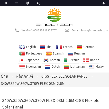
man
Danish
โทรศัพท์: 0086 153 1880 7707
E-mail: Susan@sinoltech.com
Malay
English
Thai
French
German
Portuguese
Spanish
Russian
Japanese
Korean
Arabic
Danish
Indonesian
Dutch
Lithuanian
Malay
บ้าน
ผลิตภัณฑ์
CIGS FLEXIBLE SOLAR PANEL
340W.350W.360W.370W FLEX-03M-2.6M
340W.350W.360W.370W FLEX-03M-2.6M CIGS Flexible
Solar Panel